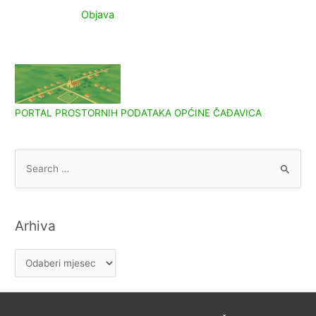
objava
Objava
PORTAL PROSTORNIH PODATAKA OPĆINE ČAĐAVICA
S
e
a
r
Arhiva
c
h
A
f
r
o
h
r
i