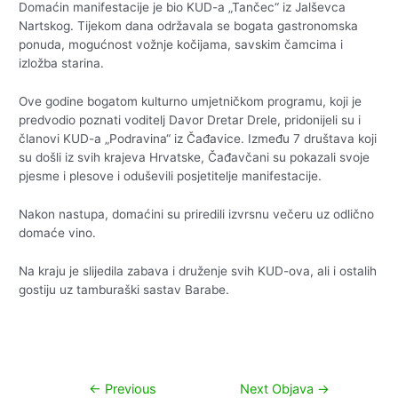
Domaćin manifestacije je bio KUD-a „Tančec“ iz Jalševca
Nartskog. Tijekom dana održavala se bogata gastronomska
ponuda, mogućnost vožnje kočijama, savskim čamcima i
izložba starina.
Ove godine bogatom kulturno umjetničkom programu, koji je
predvodio poznati voditelj Davor Dretar Drele, pridonijeli su i
članovi KUD-a „Podravina“ iz Čađavice. Između 7 društava koji
su došli iz svih krajeva Hrvatske, Čađavčani su pokazali svoje
pjesme i plesove i oduševili posjetitelje manifestacije.
Nakon nastupa, domaćini su priredili izvrsnu večeru uz odlično
domaće vino.
Na kraju je slijedila zabava i druženje svih KUD-ova, ali i ostalih
gostiju uz tamburaški sastav Barabe.
Navigacija
←
Previous
Next Objava
→