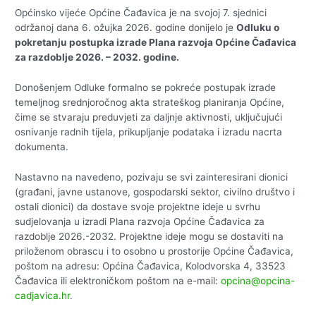
Općinsko vijeće Općine Čađavica je na svojoj 7. sjednici
održanoj dana 6. ožujka 2026. godine donijelo je
Odluku o
pokretanju postupka izrade Plana razvoja Općine Čađavica
za razdoblje 2026. – 2032. godine.
Donošenjem Odluke formalno se pokreće postupak izrade
temeljnog srednjoročnog akta strateškog planiranja Općine,
čime se stvaraju preduvjeti za daljnje aktivnosti, uključujući
osnivanje radnih tijela, prikupljanje podataka i izradu nacrta
dokumenta.
Nastavno na navedeno, pozivaju se svi zainteresirani dionici
(građani, javne ustanove, gospodarski sektor, civilno društvo i
ostali dionici) da dostave svoje projektne ideje u svrhu
sudjelovanja u izradi Plana razvoja Općine Čađavica za
razdoblje 2026.-2032. Projektne ideje mogu se dostaviti na
priloženom obrascu i to osobno u prostorije Općine Čađavica,
poštom na adresu: Općina Čađavica, Kolodvorska 4, 33523
Čađavica ili elektroničkom poštom na e-mail:
opcina@opcina-
cadjavica.hr
.