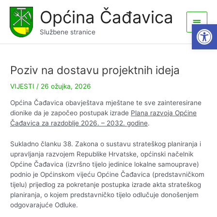
Skip
Općina Čađavica
to
Main
Open
content
Službene stranice
Men
Poziv na dostavu projektnih ideja
VIJESTI
/
26 ožujka, 2026
Općina Čađavica obavještava mještane te sve zainteresirane
dionike da je započeo postupak izrade
Plana razvoja Općine
Čađavica za razdoblje 2026. – 2032. godine
.
Sukladno članku 38. Zakona o sustavu strateškog planiranja i
upravljanja razvojem Republike Hrvatske, općinski načelnik
Općine Čađavica (izvršno tijelo jedinice lokalne samouprave)
podnio je Općinskom vijeću Općine Čađavica (predstavničkom
tijelu) prijedlog za pokretanje postupka izrade akta strateškog
planiranja, o kojem predstavničko tijelo odlučuje donošenjem
odgovarajuće Odluke.