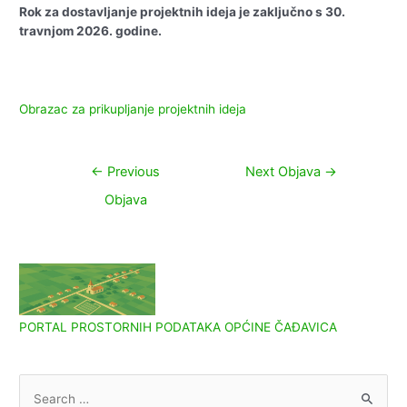
Rok za dostavljanje projektnih ideja je zaključno s 30.
travnjom 2026
.
godine.
Obrazac za prikupljanje projektnih ideja
Navigacija
←
Previous
Next Objava
→
objava
Objava
PORTAL PROSTORNIH PODATAKA OPĆINE ČAĐAVICA
S