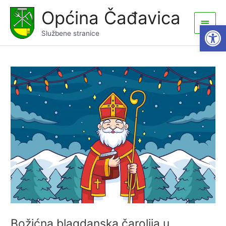
Skip
Općina Čađavica
to
Main
Open
content
Službene stranice
Men
Božićna blagdanska čarolija u