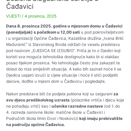
Čađavici
VIJESTI
/
4 prosinca, 2025
Dana 8. prosinca 2025. godine u mjesnom domu u Čađavici
(ponedjeljak) s početkom u 12,00 sati
u pod pokroviteljstvom
i u organizaciji Općine Čađavica, Kazališna družina „Ivana Brlić
Mažuranić“ iz Slavonskog Broda održati će veselu predstavu
pod nazivom „DJEDICA SE IZGUBIO“. Priča je to o Djedici koji
koristi sva moguća tehnološka dostignuća kako bi si olakšao
posao tijekom prosinca. No tehnologija često zna zakazati te
dolazi do niza smiješnih situacija. A kako bih saznali hoće li se
Djedica uspjeti izvući iz cijele situacije i hoće li stići podijeliti
darove, dođite u mjesni dom u Čađavicu i pogledajte.
Nakon predstave biti će podjela poklona koji su osigurani
za
svu djecu predškolskog uzrasta
(polaznike vrtića i djecu koja
ne pohađaju vrtić) kao i
učenike razredne nastave
(od 1. do
4. razreda osnovne škole: matične škole u Čađavici i
Područnih škola Ilmin Dvor i Noskovci)
koji imaju prebivalište
na području općine Čađavica.