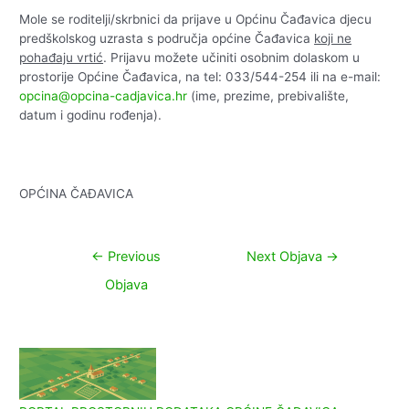
Mole se roditelji/skrbnici da prijave u Općinu Čađavica djecu
predškolskog uzrasta s područja općine Čađavica
koji ne
pohađaju vrtić
. Prijavu možete učiniti osobnim dolaskom u
prostorije Općine Čađavica, na tel: 033/544-254 ili na e-mail:
opcina@opcina-cadjavica.hr
(ime, prezime, prebivalište,
datum i godinu rođenja).
OPĆINA ČAĐAVICA
Navigacija
←
Previous
Next Objava
→
objava
Objava