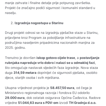
manje zahvate i finalne detalje prije potpunog završetka.
Projekt će značajno podići sigurnost i komunalni standard u
naselju.
Izgradnja nogostupa u Starinu
Drugi projekt odnosi se na izgradnju pješačke staze u Starinu,
prijavljene kroz Program za poboljšanje infrastrukture na
područjima naseljenim pripadnicima nacionalnih manjina za
2025. godinu.
Trenutno je dovršen
iskop gotovo cijele trase
, a
postavljanje
rubnjaka napreduje vrlo dobro i nalazi se u odmakloj fazi
,
što omogućuje nastavak sljedećih faza izgradnje. Nova staza
duga
314,59 metara
doprinijet će sigurnosti pješaka, osobito
djece, starijih osoba i svih mještana.
Ukupna vrijednost projekta je
58.457,50 eura
, od čega je
Ministarstvo regionalnoga razvoja i fondova EU odobrilo
29.000 eura
, dok ostatak osigurava Općina Čađavica. Radove
vrijedne
51.044,63 eura s PDV-om
izvodi
TH Gradnja d.o.o.