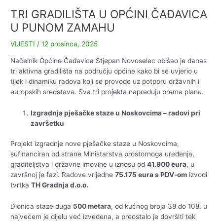
TRI GRADILIŠTA U OPĆINI ČAĐAVICA
U PUNOM ZAMAHU
VIJESTI
/
12 prosinca, 2025
Načelnik Općine Čađavica Stjepan Novoselec obišao je danas
tri aktivna gradilišta na području općine kako bi se uvjerio u
tijek i dinamiku radova koji se provode uz potporu državnih i
europskih sredstava. Sva tri projekta napreduju prema planu.
Izgradnja pješačke staze u Noskovcima – radovi pri
završetku
Projekt izgradnje nove pješačke staze u Noskovcima,
sufinanciran od strane Ministarstva prostornoga uređenja,
graditeljstva i državne imovine u iznosu od
41.900 eura
, u
završnoj je fazi. Radove vrijedne
75.175 eura s PDV-om
izvodi
tvrtka
TH Gradnja d.o.o.
Dionica staze duga
500 metara
, od kućnog broja 38 do 108, u
najvećem je dijelu već izvedena, a preostalo je dovršiti tek