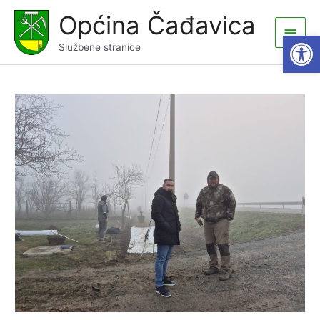
Skip
Općina Čađavica
to
Main
Open
content
Službene stranice
Men