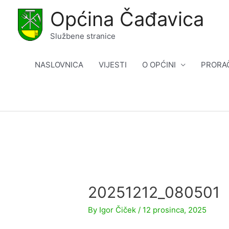
Skip
Općina Čađavica
to
content
Službene stranice
NASLOVNICA
VIJESTI
O OPĆINI
PRORA
20251212_080501
By
Igor Čiček
/
12 prosinca, 2025