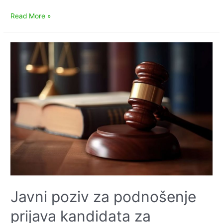
Obavijest
Read More »
o
dostavi
Godišnjeg
izvješća
o
ispunjavanju
ciljeva
Gospodarskog
programa
Javni poziv za podnošenje
prijava kandidata za