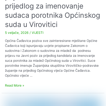
prijedlog za imenovanje
sudaca porotnika Općinskog
suda u Virovitici
5 veljače, 2026
/
VIJESTI
Općina Čađavica poziva sve zainteresirane mještane Općine
Čađavica koji ispunjavaju uvjete propisane Zakonom o
sudovima i Zakonom o sudovima za mladež da podnesu
prijavu na Javni poziv za prijedlog kandidata za imenovanje
suca porotnika za mladež Općinskog suda u Virovitici. Suce
porotnike imenuje Županijska skupština Virovitičko-podravske
županije na prijedlog Općinskog vijeća Općine Čađavica.
Općinsko vijeće …
Javni
Read More »
poziv
za
podnošenje
prijava