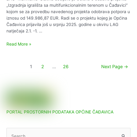
„Izgradnja igrališta sa multifunkcionalnim terenom u Čađavici“
kojom se za provedbu navedenog projekta odobrava potpora u
iznosu od 149.986,87 EUR. Radi se o projektu kojeg je Općina
Čađavica prijavila još u srpnju 2025. godine u okviru LAG
natječaja 2.1. -1. …
Izgradnja
Read More »
igrališta
sa
multifunkcionalnim
Paginacija
1
2
…
26
Next Page
→
terenom
objava
u
Čađavici
PORTAL PROSTORNIH PODATAKA OPĆINE ČAĐAVICA
S