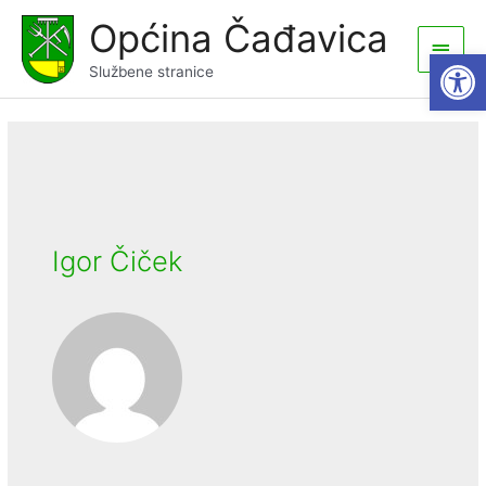
Skip
Općina Čađavica
to
Main
Open
content
Službene stranice
Men
Igor Čiček