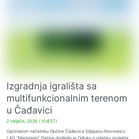
kandidata
za
prijedlog
za
imenovanje
sudaca
porotnika
Općinskog
suda
u
Virovitici
Izgradnja igrališta sa
multifunkcionalnim terenom
u Čađavici
2 veljače, 2026
/
VIJESTI
Općinskom načelniku Općine Čađavica Stjepanu Novoselcu
LAG “Marinianis“ Slatina dodijelio je Odluku o odabiru projekta