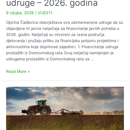
udruge – 2026. godina
9 ožujka, 2026
/
VIJESTI
Općina Čađavica obavještava sve zainteresirane udruge da su
objavljena tri javna natječaja za financiranje javnih potreba u
2026. godini. Natječaji su otvoreni za razna područja
djelovanja i pružaju priliku za financijsku potporu projektima i
aktivnostima koje doprinose zajednici. 1. Financiranje udruga
proizašlih iz Domovinskog rata Ovaj natječaj namijenjen je
udrugama proizašlim iz Domovinskog rata za …
Objavljeni
Read More »
javni
natječaji
za
udruge
–
2026.
godina