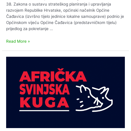
38. Zakona o sustavu strateškog planiranja i upravljanja
razvojem Republike Hrvatske, općinski načelnik Općine
Čađavica (izvršno tijelo jedinice lokalne samouprave) podnio je
Općinskom vijeću Općine Čađavica (predstavničkom tijelu)
prijedlog za pokretanje …
Poziv
Read More »
na
dostavu
projektnih
ideja