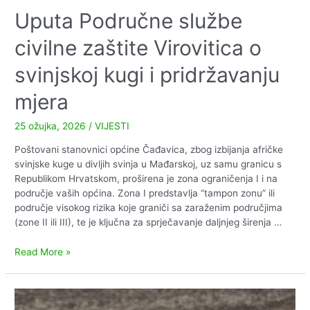
Uputa Područne službe
civilne zaštite Virovitica o
svinjskoj kugi i pridržavanju
mjera
25 ožujka, 2026
/
VIJESTI
Poštovani stanovnici općine Čađavica, zbog izbijanja afričke
svinjske kuge u divljih svinja u Mađarskoj, uz samu granicu s
Republikom Hrvatskom, proširena je zona ograničenja I i na
područje vaših općina. Zona I predstavlja “tampon zonu” ili
područje visokog rizika koje graniči sa zaraženim područjima
(zone II ili III), te je ključna za sprječavanje daljnjeg širenja …
Uputa
Read More »
Područne
službe
civilne
zaštite