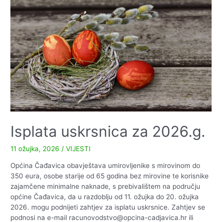
Virovitica
o
svinjskoj
kugi
i
pridržavanju
mjera
Isplata uskrsnica za 2026.g.
11 ožujka, 2026
/
VIJESTI
Općina Čađavica obavještava umirovljenike s mirovinom do
350 eura, osobe starije od 65 godina bez mirovine te korisnike
zajamčene minimalne naknade, s prebivalištem na području
općine Čađavica, da u razdoblju od 11. ožujka do 20. ožujka
2026. mogu podnijeti zahtjev za isplatu uskrsnice. Zahtjev se
podnosi na e-mail racunovodstvo@opcina-cadjavica.hr ili