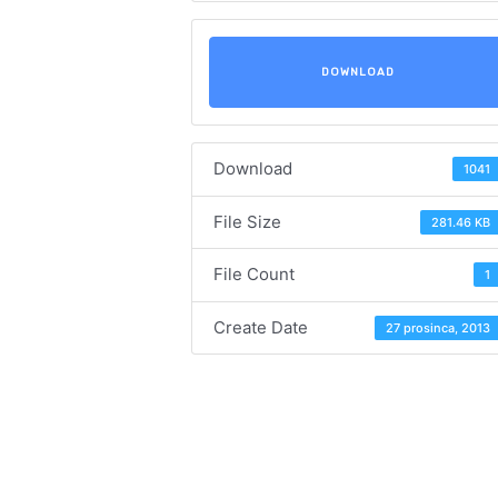
DOWNLOAD
Download
1041
File Size
281.46 KB
File Count
1
Create Date
27 prosinca, 2013
Navigacija