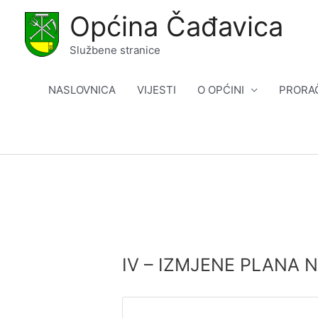
Skip
Općina Čađavica
to
content
Službene stranice
NASLOVNICA
VIJESTI
O OPĆINI
PRORA
IV – IZMJENE PLANA 