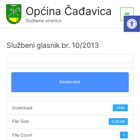
Skip
Općina Čađavica
to
Main
Open
content
Službene stranice
Men
Službeni glasnik br. 10/2013
DOWNLOAD
Download
2588
File Size
0.00 KB
File Count
1