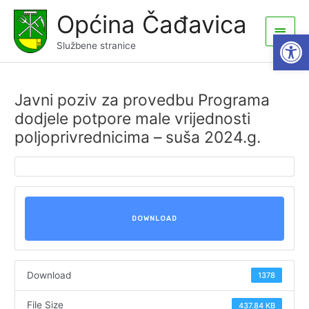
Skip
Općina Čađavica
to
Main
Open
content
Službene stranice
Men
Javni poziv za provedbu Programa
dodjele potpore male vrijednosti
poljoprivrednicima – suša 2024.g.
DOWNLOAD
Download
1378
File Size
437.84 KB