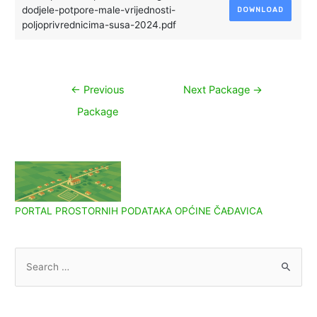
dodjele-potpore-male-vrijednosti-
DOWNLOAD
poljoprivrednicima-susa-2024.pdf
Navigacija
←
Previous
Next Package
→
objava
Package
PORTAL PROSTORNIH PODATAKA OPĆINE ČAĐAVICA
S
e
a
r