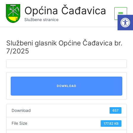
Skip
Općina Čađavica
to
Main
Open
content
Službene stranice
Men
Službeni glasnik Općine Čađavica br.
7/2025
DOWNLOAD
Download
657
File Size
177.82 KB