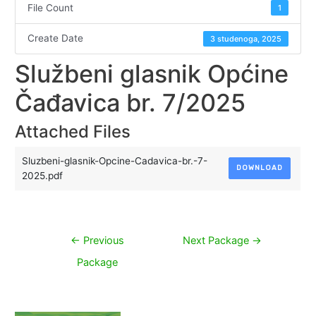
File Count
1
Create Date
3 studenoga, 2025
Službeni glasnik Općine
Čađavica br. 7/2025
Attached Files
Sluzbeni-glasnik-Opcine-Cadavica-br.-7-
DOWNLOAD
2025.pdf
Navigacija
←
Previous
Next Package
→
objava
Package