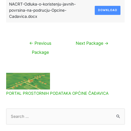
NACRT-Odluka-o-koristenju-javnih-
povrsina-na-podrucju-Opcine-
DOWNLOAD
Cadavica.docx
Navigacija
←
Previous
Next Package
→
objava
Package
PORTAL PROSTORNIH PODATAKA OPĆINE ČAĐAVICA
S
e
a