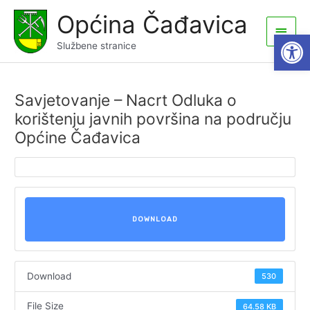
Skip
Općina Čađavica
to
Main
Open
content
Službene stranice
Men
Savjetovanje – Nacrt Odluka o
korištenju javnih površina na području
Općine Čađavica
DOWNLOAD
Download
530
File Size
64.58 KB