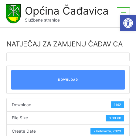
Skip
Općina Čađavica
to
Main
Open
content
Službene stranice
Men
NATJEČAJ ZA ZAMJENU ČAĐAVICA
DOWNLOAD
Download
1142
File Size
0.00 KB
Create Date
7 kolovoza, 2023