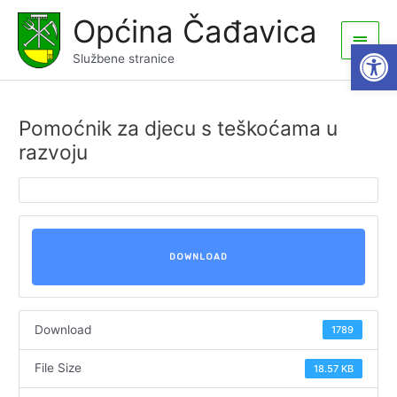
Skip
Općina Čađavica
to
Main
Open
content
Službene stranice
Men
Pomoćnik za djecu s teškoćama u
razvoju
DOWNLOAD
Download
1789
File Size
18.57 KB