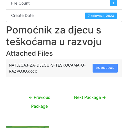
File Count
1
Create Date
7 kolovoza, 2023
Pomoćnik za djecu s
teškoćama u razvoju
Attached Files
NATJECAJ-ZA-DJECU-S-TESKOCAMA-U-
DOWNLOAD
RAZVOJU.docx
Navigacija
←
Previous
Next Package
→
objava
Package