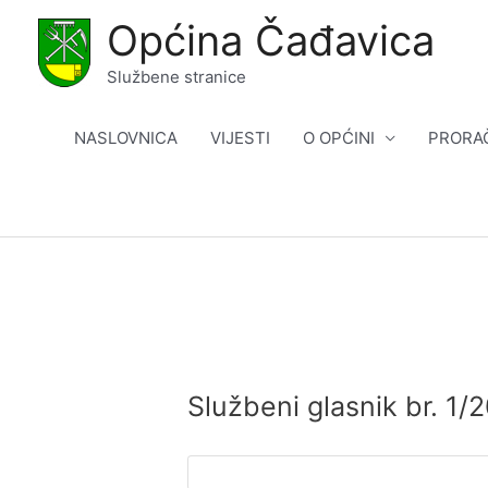
Skip
Općina Čađavica
to
content
Službene stranice
NASLOVNICA
VIJESTI
O OPĆINI
PRORA
Službeni glasnik br. 1/