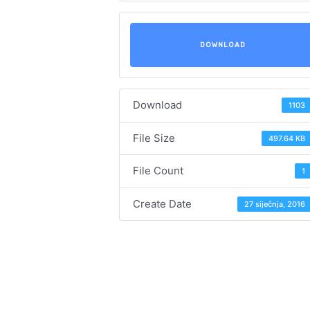
DOWNLOAD
Download
1103
File Size
497.64 KB
File Count
1
Create Date
27 siječnja, 2016
Navigacija