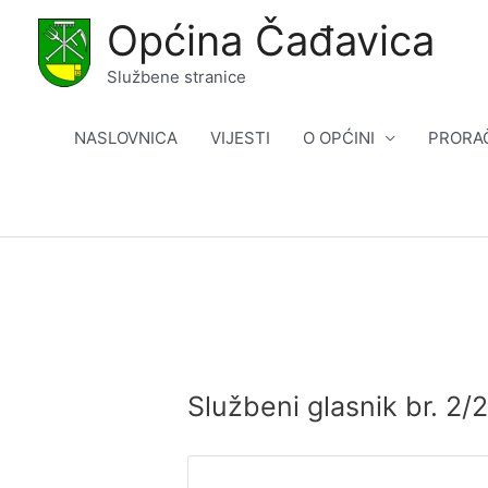
Skip
Općina Čađavica
to
content
Službene stranice
NASLOVNICA
VIJESTI
O OPĆINI
PRORA
Službeni glasnik br. 2/