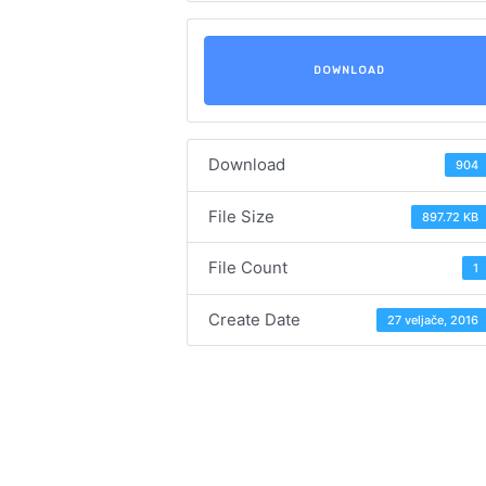
DOWNLOAD
Download
904
File Size
897.72 KB
File Count
1
Create Date
27 veljače, 2016
Navigacija