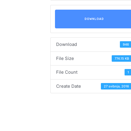
DOWNLOAD
Download
946
File Size
774.15 KB
File Count
1
Create Date
27 svibnja, 2016
Navigacija