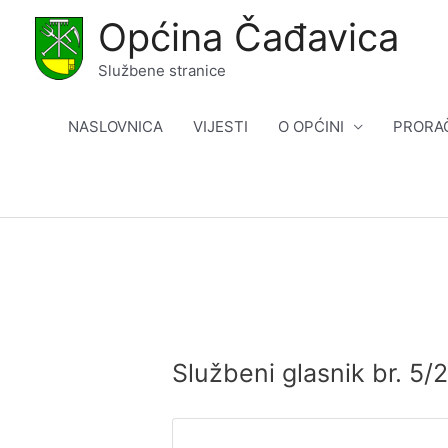
Skip
Općina Čađavica
to
content
Službene stranice
NASLOVNICA
VIJESTI
O OPĆINI
PRORA
Službeni glasnik br. 5/