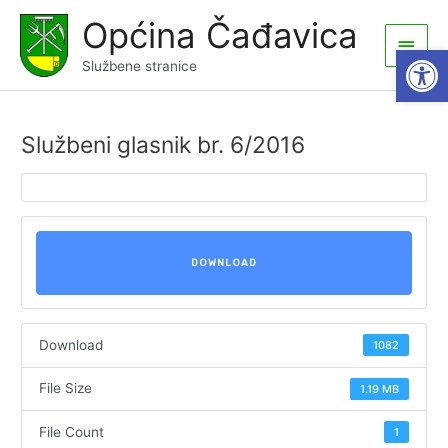
Skip
Općina Čađavica
to
Main
Open
content
Službene stranice
Men
Službeni glasnik br. 6/2016
DOWNLOAD
Download
1082
File Size
1.19 MB
File Count
1