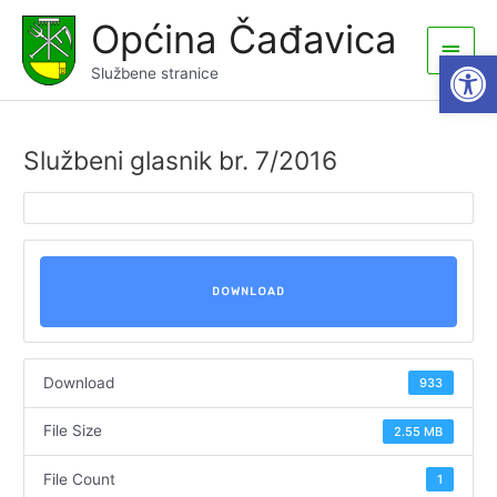
Skip
Općina Čađavica
to
Main
Open
content
Službene stranice
Men
Službeni glasnik br. 7/2016
DOWNLOAD
Download
933
File Size
2.55 MB
File Count
1