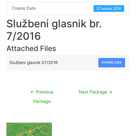
Create Date
27 srpnja, 2016
Službeni glasnik br.
7/2016
Attached Files
Službeni glasnik 07/2016
DOWNLOAD
Navigacija
←
Previous
Next Package
→
objava
Package