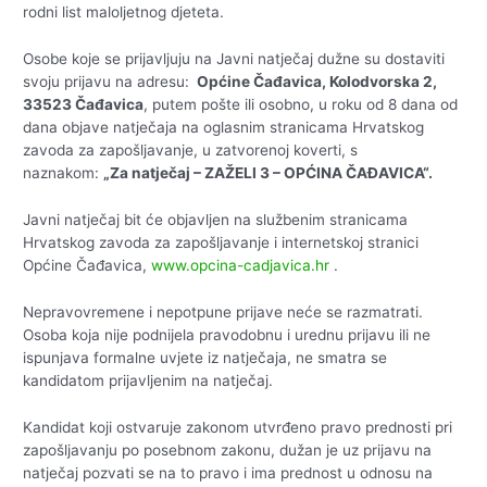
rodni list maloljetnog djeteta.
Osobe koje se prijavljuju na Javni natječaj dužne su dostaviti
svoju prijavu na adresu:
Općine Čađavica, Kolodvorska 2,
33523 Čađavica
, putem pošte ili osobno, u roku od 8 dana od
dana objave natječaja na oglasnim stranicama Hrvatskog
zavoda za zapošljavanje, u zatvorenoj koverti, s
naznakom:
„Za natječaj – ZAŽELI 3 – OPĆINA ČAĐAVICA“.
Javni natječaj bit će objavljen na službenim stranicama
Hrvatskog zavoda za zapošljavanje i internetskoj stranici
Općine Čađavica,
www.opcina-cadjavica.hr
.
Nepravovremene i nepotpune prijave neće se razmatrati.
Osoba koja nije podnijela pravodobnu i urednu prijavu ili ne
ispunjava formalne uvjete iz natječaja, ne smatra se
kandidatom prijavljenim na natječaj.
Kandidat koji ostvaruje zakonom utvrđeno pravo prednosti pri
zapošljavanju po posebnom zakonu, dužan je uz prijavu na
natječaj pozvati se na to pravo i ima prednost u odnosu na