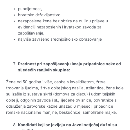
punoljetnost,
hrvatsko državljanstvo,
nezaposlene žene bez obzira na duljinu prijave u
evidenciji nezaposlenih Hrvatskog zavoda za
zapošljavanje,
najviše završeno srednjoškolsko obrazovanje
Prednost pri zapošljavanju imaju pripadnice neke od
sljedećih ranjivih skupina:
Žene od 50 godina i više, osobe s invaliditetom, žrtve
trgovanja ljudima, žrtve obiteljskog nasilja, azilantice, žene koje
su izašle iz sustava skrbi (domova za djecu) i udomiteljskih
obitelji, odgojnih zavoda i sl., liječene ovisnice, povratnice s
odsluženja zatvorske kazne unazad 6 mjeseci, pripadnice
romske nacionalne manjine, beskućnice, samohrane majke.
Kandidati koji se javljaju na Javni natječaj dužni su