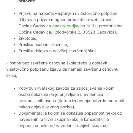
priložiti:
Prijavu na natječaj – ispunjen i vlastoručno potpisan
(Obrazac prijave moguće preuzeti na web stranici
Općine Čađavica
opcina-cadjavica.hr
ili u prostorijama
Općine Čađavica, Kolodvorska 2, 33523 Čađavica),
Životopis,
Presliku osobne iskaznice,
Presliku dokaza o najvišoj završenoj školi
– osobe bez završene osnovne škole trebaju dostaviti
vlastoručno potpisanu Izjavu da nemaju završenu osnovnu
školu,
Potvrdu Hrvatskog zavoda za zapošljavanje kojom
osoba dokazuje da je prijavljena u evidenciju
nezaposlenih osoba (datum izdavanja potvrde mora biti
nakon objave Javnog poziva),
Dokumentacija kojom se dokazuje pripadnost nekoj od
navedenih ranjivih skupina (ako je kandidatkinja
pripadnica neke od navedenih ranjivih skupina):