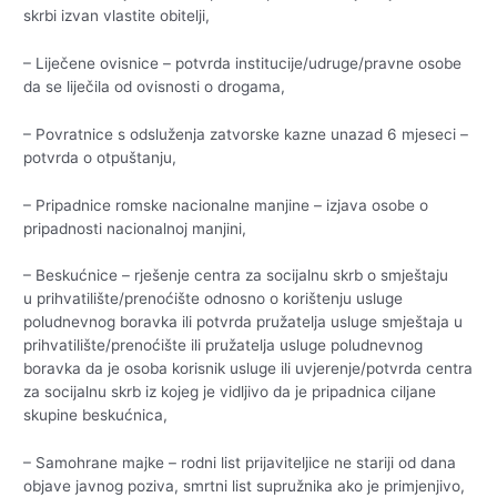
skrbi izvan vlastite obitelji,
– Liječene ovisnice – potvrda institucije/udruge/pravne osobe
da se liječila od ovisnosti o drogama,
– Povratnice s odsluženja zatvorske kazne unazad 6 mjeseci –
potvrda o otpuštanju,
– Pripadnice romske nacionalne manjine – izjava osobe o
pripadnosti nacionalnoj manjini,
– Beskućnice – rješenje centra za socijalnu skrb o smještaju
u prihvatilište/prenoćište odnosno o korištenju usluge
poludnevnog boravka ili potvrda pružatelja usluge smještaja u
prihvatilište/prenoćište ili pružatelja usluge poludnevnog
boravka da je osoba korisnik usluge ili uvjerenje/potvrda centra
za socijalnu skrb iz kojeg je vidljivo da je pripadnica ciljane
skupine beskućnica,
– Samohrane majke – rodni list prijaviteljice ne stariji od dana
objave javnog poziva, smrtni list supružnika ako je primjenjivo,