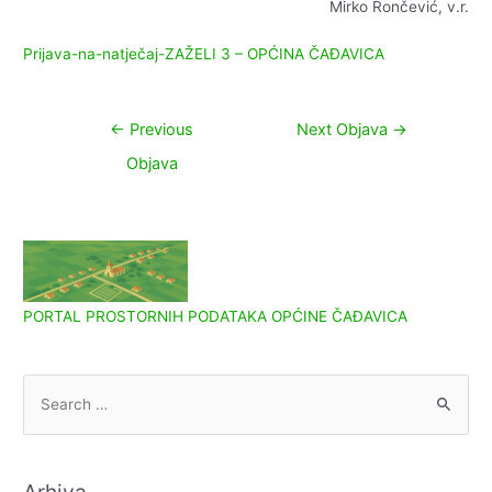
Mirko Rončević, v.r.
Prijava-na-natječaj-ZAŽELI 3 – OPĆINA ČAĐAVICA
Navigacija
←
Previous
Next Objava
→
objava
Objava
PORTAL PROSTORNIH PODATAKA OPĆINE ČAĐAVICA
S
e
a
r
Arhiva