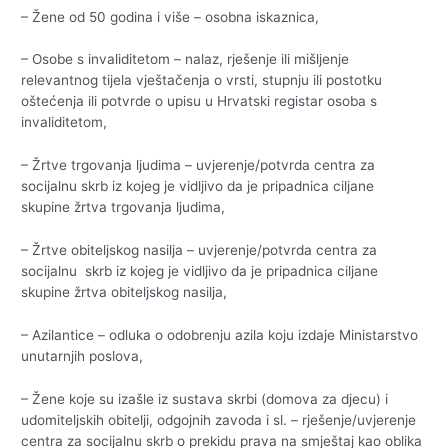
– Žene od 50 godina i više – osobna iskaznica,
– Osobe s invaliditetom – nalaz, rješenje ili mišljenje
relevantnog tijela vještačenja o vrsti, stupnju ili postotku
oštećenja ili potvrde o upisu u Hrvatski registar osoba s
invaliditetom,
– Žrtve trgovanja ljudima – uvjerenje/potvrda centra za
socijalnu skrb iz kojeg je vidljivo da je pripadnica ciljane
skupine žrtva trgovanja ljudima,
– Žrtve obiteljskog nasilja – uvjerenje/potvrda centra za
socijalnu skrb iz kojeg je vidljivo da je pripadnica ciljane
skupine žrtva obiteljskog nasilja,
– Azilantice – odluka o odobrenju azila koju izdaje Ministarstvo
unutarnjih poslova,
– Žene koje su izašle iz sustava skrbi (domova za djecu) i
udomiteljskih obitelji, odgojnih zavoda i sl. – rješenje/uvjerenje
centra za socijalnu skrb o prekidu prava na smještaj kao oblika