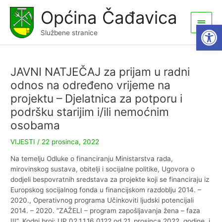
Skip
Općina Čađavica
to
Main
Open
content
Službene stranice
Men
JAVNI NATJEČAJ za prijam u radni
odnos na određeno vrijeme na
projektu – Djelatnica za potporu i
podršku starijim i/ili nemoćnim
osobama
VIJESTI
/
22 prosinca, 2022
Na temelju Odluke o financiranju Ministarstva rada,
mirovinskog sustava, obitelji i socijalne politike, Ugovora o
dodjeli bespovratnih sredstava za projekte koji se financiraju iz
Europskog socijalnog fonda u financijskom razdoblju 2014. –
2020., Operativnog programa Učinkoviti ljudski potencijali
2014. – 2020. ”ZAŽELI – program zapošljavanja žena – faza
III”, Kodni broj: UP.02.1.1.16.0122 od 21. prosinca 2022. godine, i