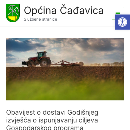
Skip
Općina Čađavica
to
Main
Open
content
Službene stranice
Men
Obavijest o dostavi Godišnjeg
izvješća o ispunjavanju ciljeva
Gospodarskog programa