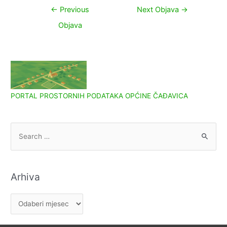
Navigacija
←
Previous
Next Objava
→
objava
Objava
PORTAL PROSTORNIH PODATAKA OPĆINE ČAĐAVICA
S
e
a
r
Arhiva
c
h
A
f
r
o